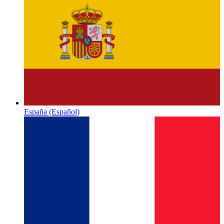
España
(Español)