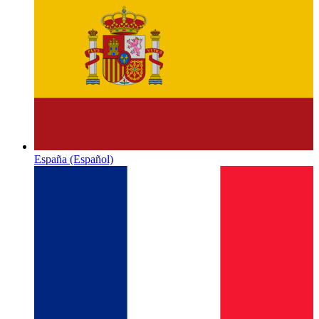
España
(Español)