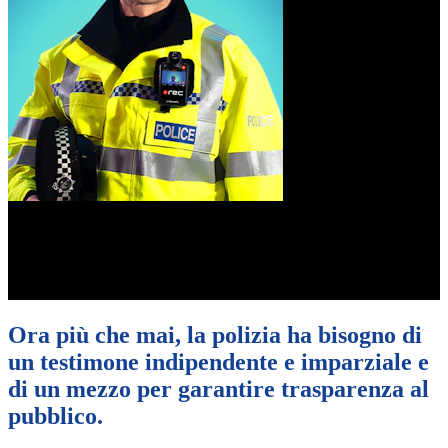
Bodycam per la polizia ad alte
prestazioni
Ora più che mai, la polizia ha bisogno di
un testimone indipendente e imparziale e
di un mezzo per garantire trasparenza al
pubblico.