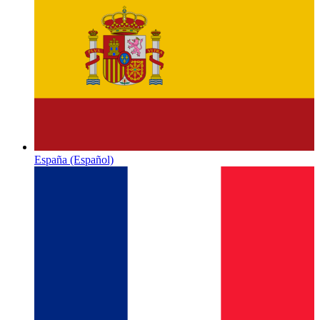
España
(Español)