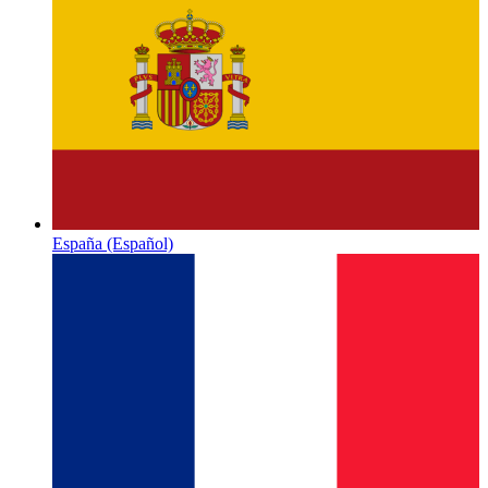
España
(Español)