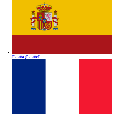
España
(Español)