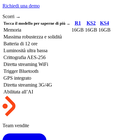
Richiedi una demo
Scorri →
R1
KS2
KS4
Tocca il modello per saperne di più →
Memoria
16GB
16GB
16GB
Massima robustezza e solidità
Batteria di 12 ore
Luminosità ultra bassa
Crittografia AES-256
Diretta streaming WiFi
Trigger Bluetooth
GPS integrato
Diretta streaming 3G/4G
Abilitata all’AI
Team vendite